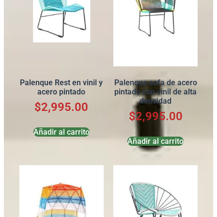
Palenque Rest en vinil y
Palenque sofa de acero
acero pintado
pintado con vinil de alta
densidad
$
2,995.00
$
2,995.00
Añadir al carrito
Añadir al carrito