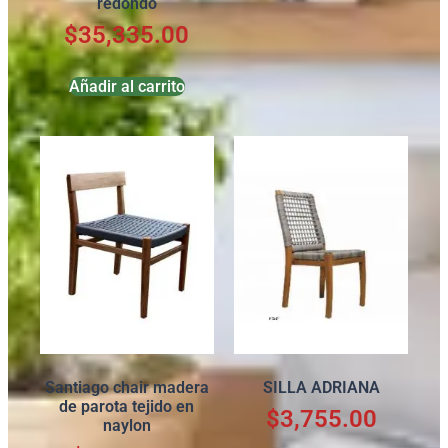
redondo
$
35,335.00
Añadir al carrito
Santiago chair madera
SILLA ADRIANA
de parota tejido en
$
3,755.00
naylon