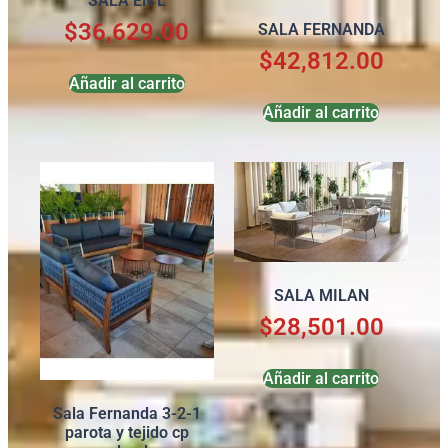
SALA EN L
$
36,629.00
SALA FERNANDA
$
42,812.00
Añadir al carrito
Añadir al carrito
SALA MILAN
$
28,501.00
Añadir al carrito
Sala Fernanda 3-2-1
parota y tejido cp