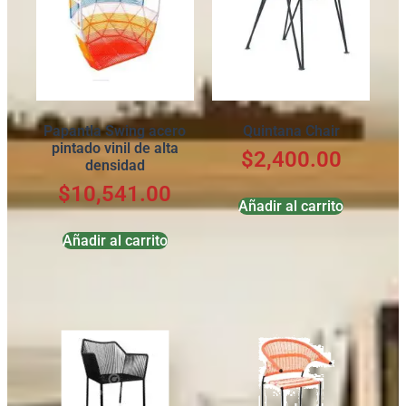
Papantla Swing acero
Quintana Chair
pintado vinil de alta
$
2,400.00
densidad
$
10,541.00
Añadir al carrito
Añadir al carrito