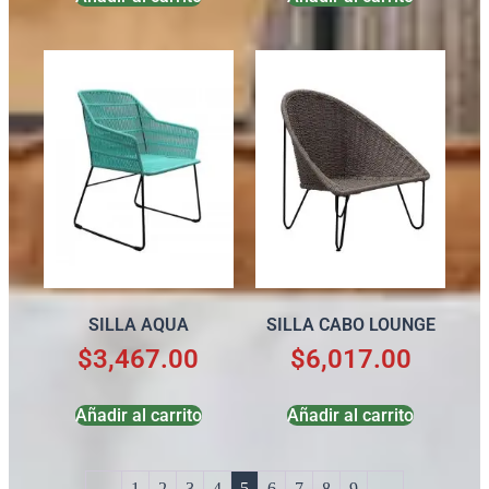
SILLA AQUA
SILLA CABO LOUNGE
$
3,467.00
$
6,017.00
Añadir al carrito
Añadir al carrito
←
1
2
3
4
5
6
7
8
9
→