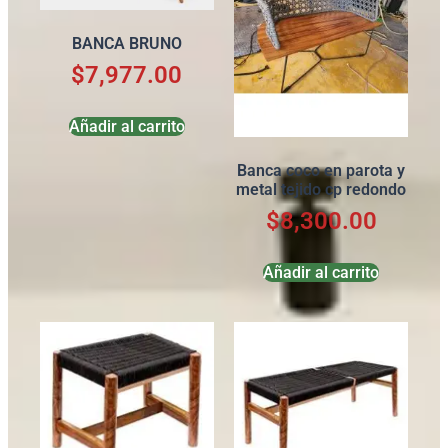
BANCA BRUNO
$
7,977.00
Añadir al carrito
Banca coco en parota y
metal tejido cp redondo
$
8,300.00
Añadir al carrito