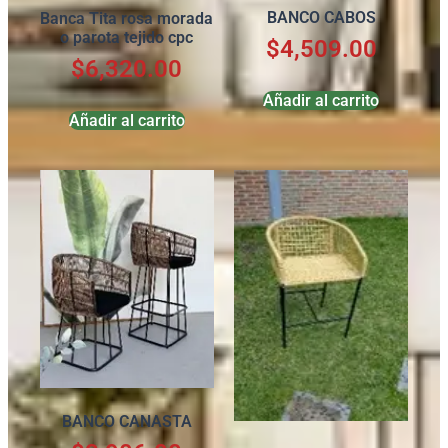
BANCO CABOS
Banca Tita rosa morada
o parota tejido cpc
$
4,509.00
$
6,320.00
Añadir al carrito
Añadir al carrito
BANCO CANASTA