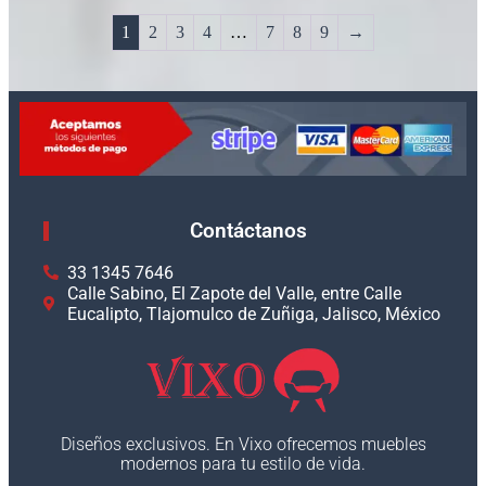
1
2
3
4
…
7
8
9
→
Contáctanos
33 1345 7646
Calle Sabino, El Zapote del Valle, entre Calle
Eucalipto, Tlajomulco de Zuñiga, Jalisco, México
Diseños exclusivos. En Vixo ofrecemos muebles
modernos para tu estilo de vida.