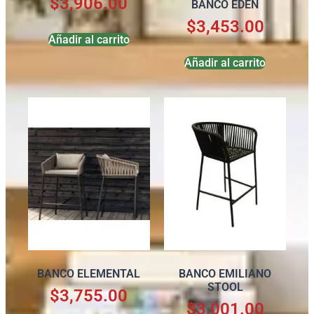
$
3,906.00
BANCO EDEN
$
3,453.00
Añadir al carrito
Añadir al carrito
BANCO ELEMENTAL
BANCO EMILIANO
STOOL
$
3,755.00
$
3,001.00