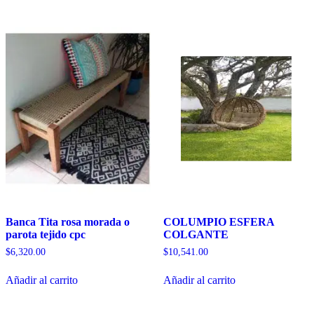
Banca Tita rosa morada o
COLUMPIO ESFERA
parota tejido cpc
COLGANTE
$
6,320.00
$
10,541.00
Añadir al carrito
Añadir al carrito